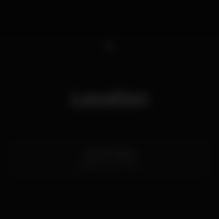
1
Location
Rua da Alegria
Porto
4000-300