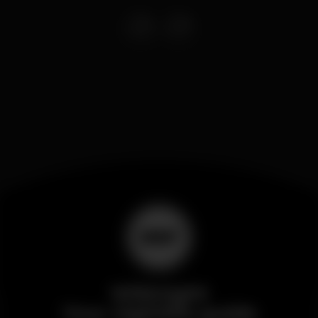
Wikinight
Your nightlife guide