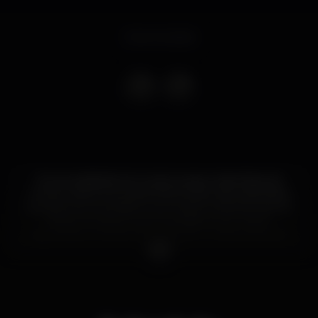
Event ended
Da necessidade de mudar as segundas-feiras da
Invicta, nascem as noites Mete Segunda, dedicadas
àqueles que acreditam que todos os dias são dias de
festa e a todos os que acreditam que meter
segunda é a melhor forma de ter uma semana de
primeira!
#metesegunda #cidadefm #sosequiseres