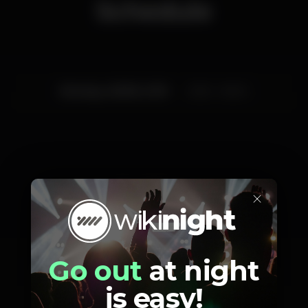
Schedule
Esta segunda, a manter a cidade acordada:
- DJ DIOGO RIBAS
- TIAGO AFONSO - Nitro
- Dtwice
Guest List e Reserva de Mesas junto dos nossos
Monday, 05/08, 2019
23:55 - 06:00
Relações Públicas.
Infoline: 914097447
Artists
×
Go out
at night
DJ Diogo Ribas
Dtwice
Nitro
is easy!