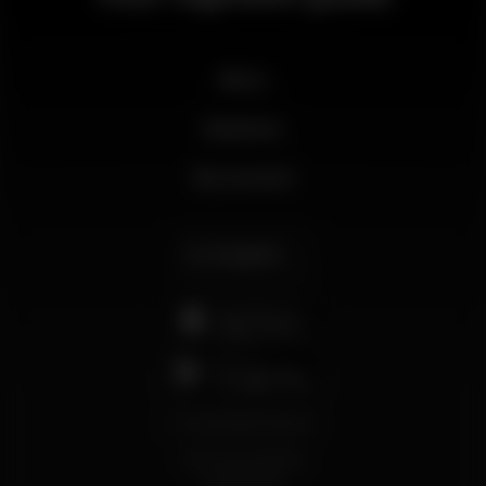
News
Business
My account
English
support@wikinight.eu
Terms and Conditions
Privacy Policy