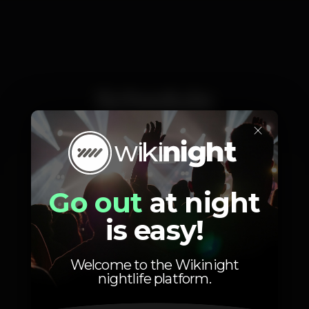
Schedule
×
Saturday, 30/11, 2019
21:30 - 23:30
Go out
at night
is easy!
Welcome to the Wikinight
nightlife platform.
Photos