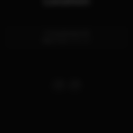
Location
R. Sá da Bandeira 108
Baixa,
Porto
4000-427