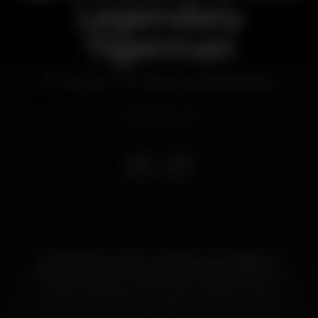
Legendary
Tigerman
Concert
Teatro Sá da Bandeira
Event ended
24 Mila Baci é o título romântico que designa o
novo encontro de The Legendary Tigerman com
Maria de Medeiros. Há 10 anos, cruzaram-se em
Femina, adoptando o clássico de Nancy Sinatra
"These Boots Were Made For Walking". Agora é