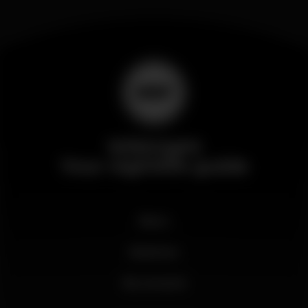
Wikinight
Your nightlife guide
News
Business
My account