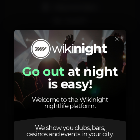
Máquina de tabaco
Zona VIP
×
Schedule
Go out
at night
is easy!
Welcome to the Wikinight
Saturday, 16/03, 2024
23:00 - 06:00
nightlife platform.
We show you clubs, bars,
casinos and events in your city.