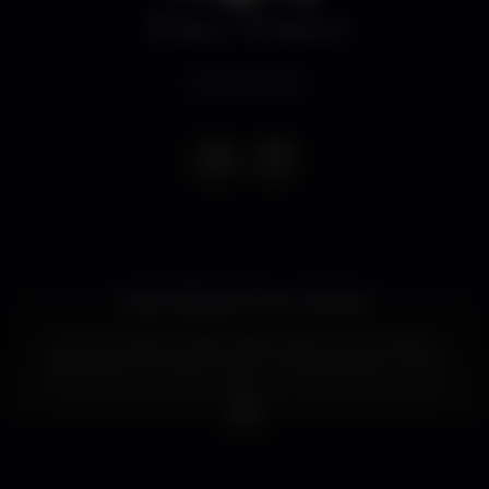
Disco
Plano B
Event ended
Cubo Heineken: Nuno Carneiro
Nuno Carneiro é para a vida. Quem nao conhece,
dispersa-se no fundo. Quem conhece, sabe como é.
A experiência paranormal que nos oferece, aquece
qualquer dancefloor por onde passa e remete-nos
a um imaginário onde os amantes do techno se
encontram para brindar à vida. É, desde há muito,
um nome forte no panorama musical da cidade do