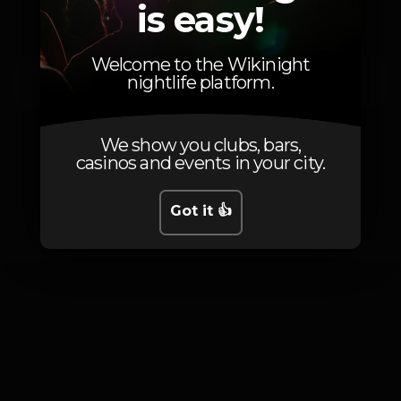
is easy!
Welcome to the Wikinight
Friday, 15/11, 2019
23:00 - 06:00
nightlife platform.
We show you clubs, bars,
casinos and events in your city.
Photos
Got it 👍