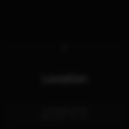
1
Location
R. de Cândido dos Reis
Baixa,
Porto
4400-069