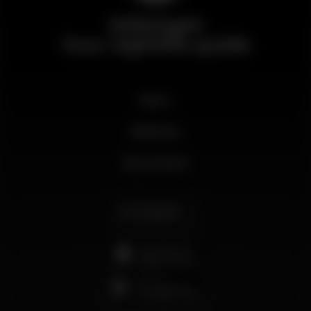
Wikinight
Your nightlife guide
News
Business
My account
English