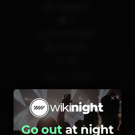
Pista de dança
DJ
Zona de fumadores
Bar completo
Wi-fi
planoB
NunoCarneiro
×
Schedule
Go out
at night