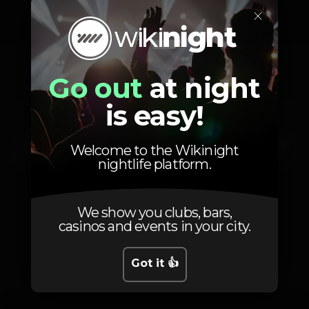
×
Artists
Go out
at night
is easy!
DJ NUNO LOPES
João Semedo
Kazoo Collective
Dj Division
Céline
Welcome to the Wikinight
nightlife platform.
We show you clubs, bars,
casinos and events in your city.
Photos
Got it 👍