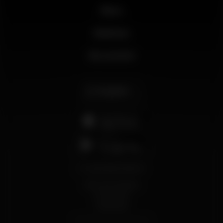
News
Business
My account
English
support@wikinight.eu
Terms and Conditions
Privacy Policy
Cookie Policy
© 2026 Wikinight. All rights reserved