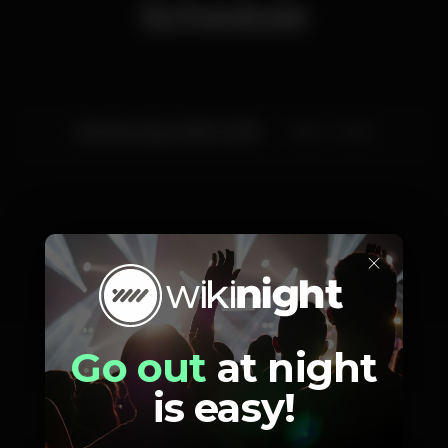
Schedule
Wednesday, 06/11, 2019
21:00 - 23:55
×
Prices
Go out
at night
is easy!
35
bilhete