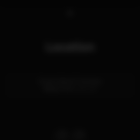
1
Location
Rua do Infante D. Henrique
Ribeira,
Porto
4050-252