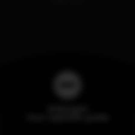
Wikinight
Your nightlife guide