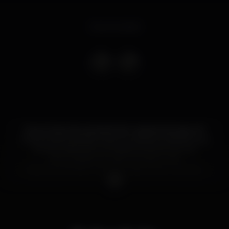
Event ended
Se ao longo da carreira foram capazes de assumir
muitos riscos, também são os próprios a admitir que
sempre deixaram as coisas acontecer sem se
preocuparem muito com isso. Uma
despreocupação cheia de clássico pelo caminho,
para testemunhar ao vivo, no Hard Club, dia 6 de
Novembro.