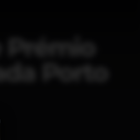
e Prémio
ada Porto