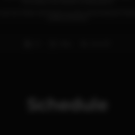
#metesegunda #cidadefm #sosequiseres
uest List e Reserva de Mesas junto dos nossos Relações Pública
Infoline: 914097447
DJ
Party
Zona VIP
Schedule