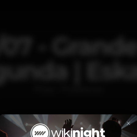
/07 - Grand
unda | Esk
Disco
Eskada Porto
×