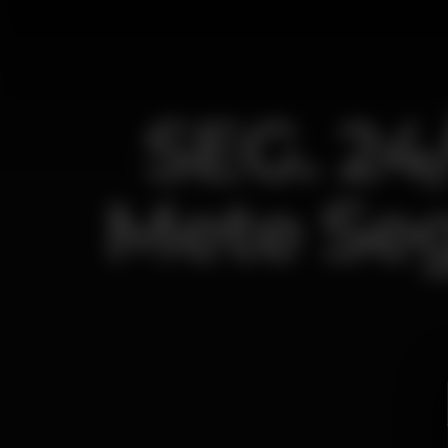
SEG. 24
Mete Seg