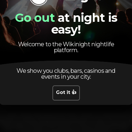
Go out
at night is
easy!
Welcome to the Wikinight nightlife
platform.
Event ended
We show you clubs, bars, casinos and
events in your city.
Got it 👍
 mudar as segundas-feiras da Invicta, nascem as noites Mete 
ditam que todos os dias são dias de festa e a todos os que ac
segunda é a melhor forma de ter uma semana de primeira!