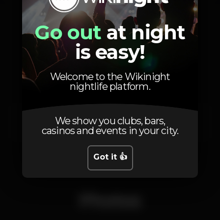
Go out
at night
is easy!
Artists
Welcome to the Wikinight
nightlife platform.
We show you clubs, bars,
DJ Dayo
Kid Vynnie
casinos and events in your city.
Got it 👍
Photos