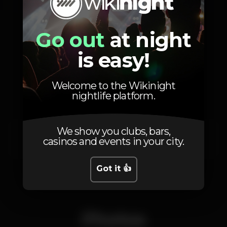
Go out
at night
is easy!
Artists
Welcome to the Wikinight
nightlife platform.
We show you clubs, bars,
Whales
casinos and events in your city.
Got it 👍
Photos