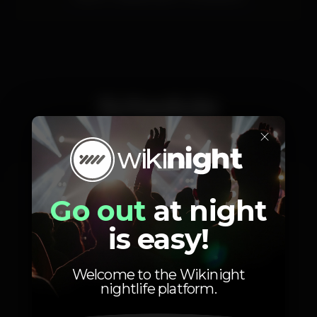
Schedule
×
Wednesday, 05/02, 2020
21:30 - 22:30
Go out
at night
is easy!
Welcome to the Wikinight
nightlife platform.
Photos