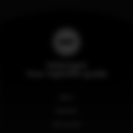
Wikinight
Your nightlife guide
News
Business
My account