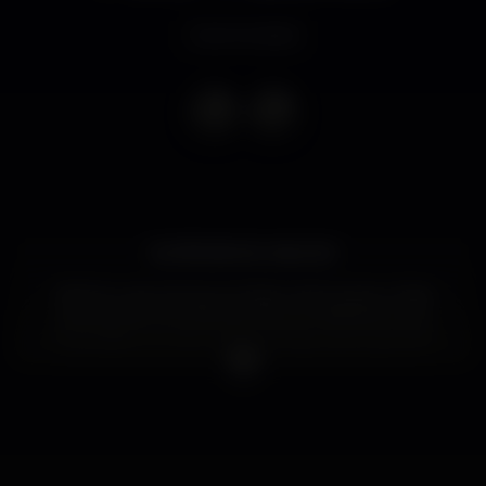
Event ended
SUPER BOCK UNLOCK
2020 é o ano em que os Zarco percorrem o País
para apresentar Spazutempo, considerado pela
revista Blitz um dos melhores discos portugueses
de 2019. Após concertos coroados de êxito em
festivais como Ecos do Lima ou Super Bock em
Stock, a banda lisboeta chega à Casa da Música na
forma ideal para conquistar o público com as suas
canções feitas de histórias mirabolantes e
influenciadas por gente tão distinta quanto Frank
Zappa e Fausto Bordalo Dias