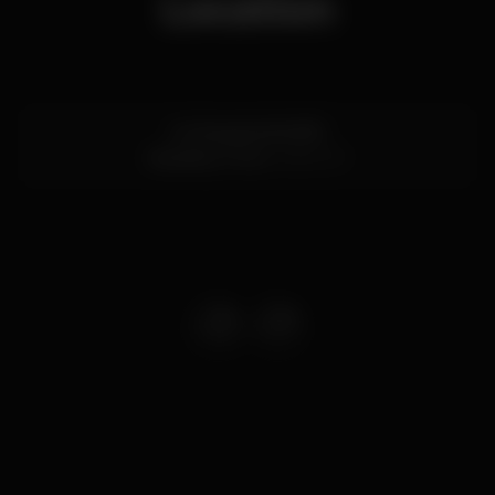
Location
Av. Boavista 604/610
Boavista,
Porto
4149-071