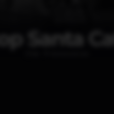
op Santa Ca
Bar
Vila Nova de Gaia