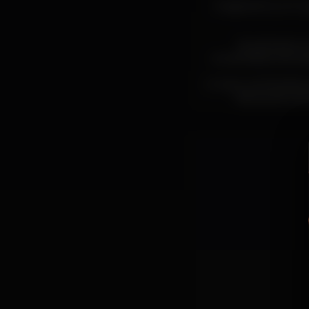
Imaginamos um lug
Atualmente o 
encantadora Afurad
O menu do Rooftop S
tábuas de carne