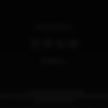
Opens at 12.00 pm
8.768
views
- Funcionamento: Abril a Outubro
amento: De segunda a quinta-feira e aos domingos, das 12h às 2
estendemos até à 00h.