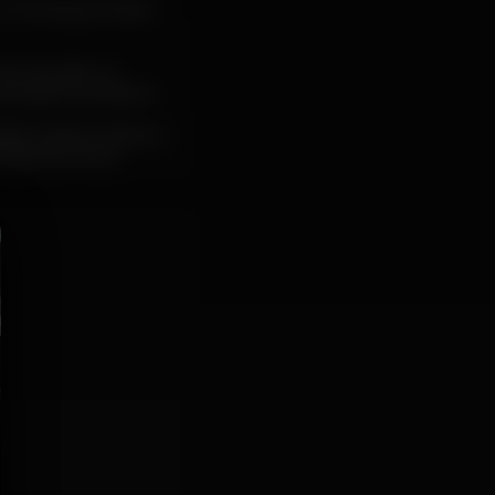
um local que todos
ar, situado na
e aberto de abril a
das. Desde marisco e
ecção de vinhos.