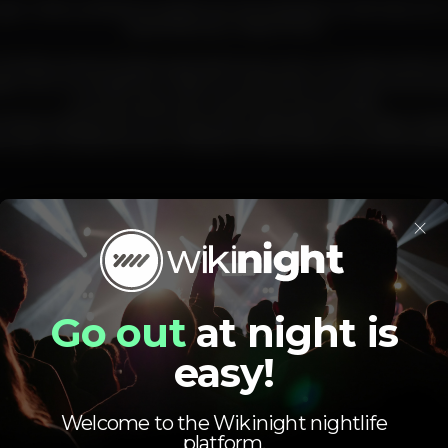
ar onde pudéssemos desfrutar da amizade em sintonia com 
acarinhamos, o nosso Porto.
Rooftop Santa Catarina apresenta-se como um restaurante e b
a. Com um ambiente moderno, acolhedor e trendy, encontra-s
outubro para criar momentos memoráveis.
anta Catarina inclui uma grande variedade de comidas e bebi
, até cocktails de autor, sangrias refrescantes e uma bela sel
×
Smoking area
Full bar
Privileged view
Lounge
Cocktail
Wine tasting
Go out
at night is
rooftop
rooftopbar
porto
easy!
Average price
Welcome to the Wikinight nightlife
platform.