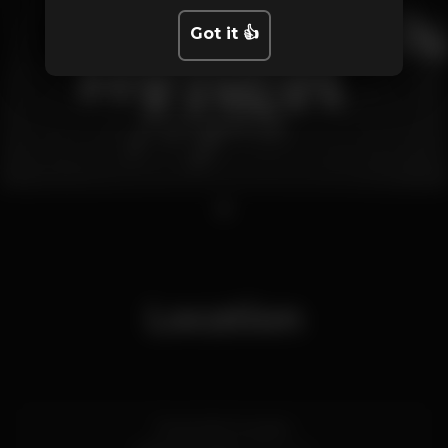
Got it 👍
1
Location
Rua 5 de Outubro