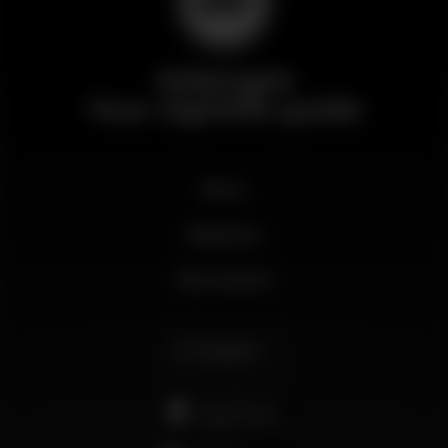
Wikinight
Your nightlife guide
News
Business
My account
English