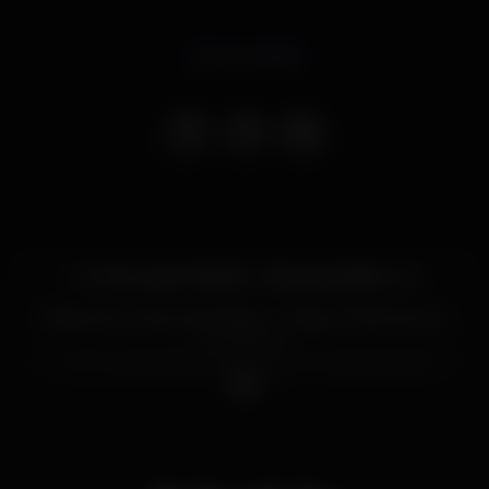
Event ended
✨🌙 Tamuaviver Nights – Opening Edition 🌙✨
Depois de muita expectativa… chegou finalmente o
momento!
A Tamuaviver Nights estreia-se em grande estilo
com a sua primeira festa oficial — uma noite feita
para quem vive intensamente, vibra com boa
música e adora uma boa energia. 💥🎶
Prepara-te para mergulhar numa experiência
inesquecível, cheia de ritmo, boa disposição e uma