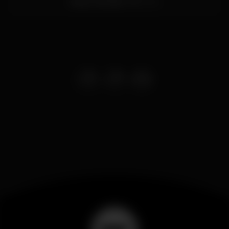
Moita,
Setúbal
2860-501