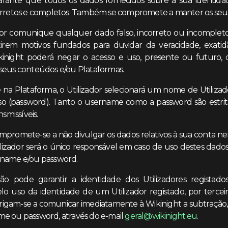
arante que todos os dados fornecidos sobre a sua identida
orretos e completos. Também se compromete a manter os seus
dor comunique qualquer dado falso, incorreto ou incompleto
stirem motivos fundados para duvidar da veracidade, exatid
inight poderá negar o acesso e uso, presente ou futuro,
seus conteúdos e/ou Plataformas.
e na Plataforma, o Utilizador selecionará um nome de Utiliz
o (password). Tanto o username como a password são estrit
nsmissíveis.
ompromete-se a não divulgar os dados relativos à sua conta nem
ilizador será o único responsável em caso de uso destes dados 
rname e/ou password.
ão pode garantir a identidade dos Utilizadores registados
lo uso da identidade de um Utilizador registado, por terceir
brigam-se a comunicar imediatamente à Wikinight a subtração
e ou password, através do e-mail
geral@wikinight.eu
.