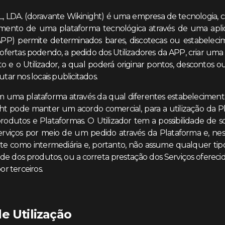
 LDA. (doravante Wikinight) é uma empresa de tecnologia, cuj
imento de uma plataforma tecnológica através de uma apl
 APP) permite determinados bares, discotecas ou estabele
 ofertas podendo, a pedido dos Utilizadores da APP, criar uma 
o e o Utilizador, a qual poderá originar pontos, descontos ou
utar nos locais publicitados.
m uma plataforma através da qual diferentes estabelecimen
ght pode manter um acordo comercial, para a utilização da 
odutos e Plataformas. O Utilizador tem a possibilidade de sol
rviços por meio de um pedido através da Plataforma e, nest
 como intermediária e, portanto, não assume qualquer tipo
ade dos produtos, ou a correta prestação dos Serviços ofereci
 terceiros.
e Utilização