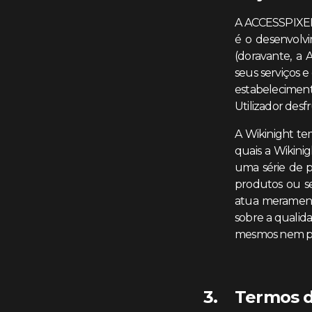
A ACCESSPIXEL,
é o desenvolv
(doravante, a
seus serviços e
estabeleciment
Utilizador desfr
A Wikinight te
quais a Wikini
uma série de pr
produtos ou se
atua meramente
sobre a qualid
mesmos nem por
Termos d