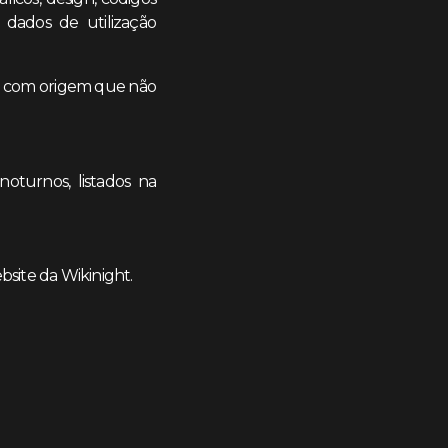
s dados de utilização
ço com origem que não
oturnos, listados na
bsite da Wikinight.