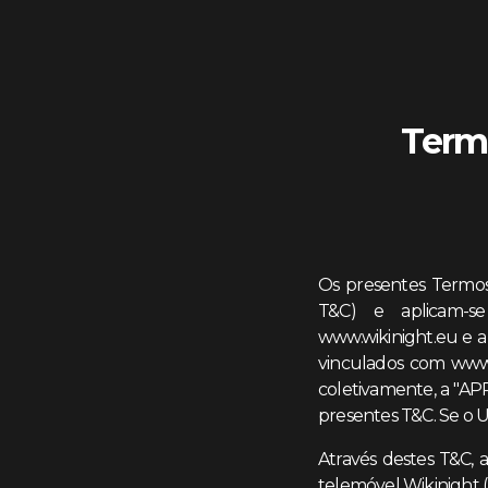
Termo
Os presentes Termos
T&C) e aplicam-se
www.wikinight.eu e a
vinculados com www.w
coletivamente, a "AP
presentes T&C. Se o U
Através destes T&C, a
telemóvel Wikinight 