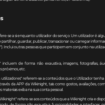
es
efere-se a si enquanto utilizador do serviço. Um utilizador é a
e partilhar, guardar, publicar, transacionar ou carregar info
). Inclui outras pessoas que participem em conjunto na utiliza
 incluem de forma não exaustiva, imagens, fotografias, áud
is próximos, etc.
utilizadores" referem-se a conteúdos que o Utilizador tenha 
través da APP da Wikinight, tais como gostos, avaliações, co
os materiais exiba na sua conta pessoal.
ikinight" refere-se aos conteúdos que a Wikinight cria e dispo
uindo, de forma não exaustiva, funcionalidades e interfaces, gr