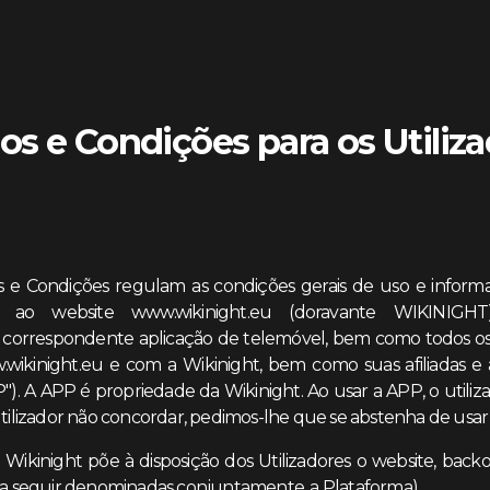
s e Condições para os Utiliz
 e Condições regulam as condições gerais de uso e informa
 ao website www.wikinight.eu (doravante WIKINIGH
 correspondente aplicação de telemóvel, bem como todos os 
ikinight.eu e com a Wikinight, bem como suas afiliadas e a
P"). A APP é propriedade da Wikinight. Ao usar a APP, o utili
tilizador não concordar, pedimos-lhe que se abstenha de usar
 Wikinight põe à disposição dos Utilizadores o website, backo
(a seguir denominadas conjuntamente, a Plataforma).