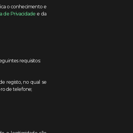
plica o conhecimento e
ca de Privacidade
e da
guintes requisitos:
e registo, no qual se
ro de telefone;