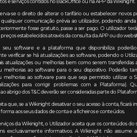
tos e serviços contidos no BackOffice ou na APP da Wikinight.
erva-se o direito de alterar o tarifário ou estabelecer novos p
 qualquer comunicação prévia ao utilizador, podendo aind
eriormente fosse gratuito, passe a ser pago. O utilizador ter
 preços estabelecidos através da consulta da APP ou do websit
o seu software e a plataforma que disponibiliza poderão
 verificar se há atualizações ao software, podendo o Utiliza
tais atualizações ou melhorias bem como serem transferidas
u melhorias ao software para o seu dispositivo. Poderão t
u melhorias ao software para que seja permitido utilizar o 
ualizações para corrigir problemas com a Plataforma). Qu
s ao abrigo dos T&C deverão ser consideradas parte do Platafor
eita que, se a Wikinight desativar o seu acesso à conta, ficará
a forma aos seus dados de conta e a ficheiros e conteúdos.
Serviços da Wikinight, o Utilizador aceita que os conteúdos do
ins exclusivamente informativos. A Wikinight não assume a