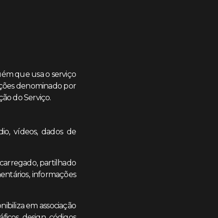
lguém que usa o serviço
rmações denominado por
ção do Serviço.
io, vídeos, dados de
carregado, partilhado
mentários, informações
nibiliza em associação
áficos, design, códigos