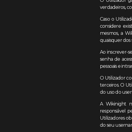
O Utilizador g
verdadeiros, c
Caso o Utiliza
considere exi
mesmos, a Wik
quaisquer dos 
Ao inscrever-s
senha de acess
pessoais e intra
O Utilizador c
terceiros. O Ut
do uso do use
A Wikinight n
responsável pe
Utilizadores o
do seu usernam