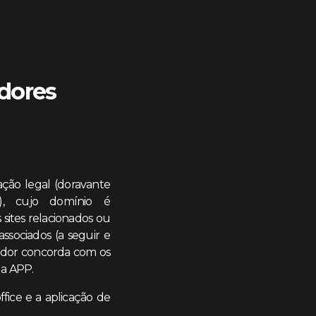
adores
ção legal (doravante
T), cujo domínio é
sites relacionados ou
ssociados (a seguir e
zador concorda com os
 a APP.
ffice e a aplicação de