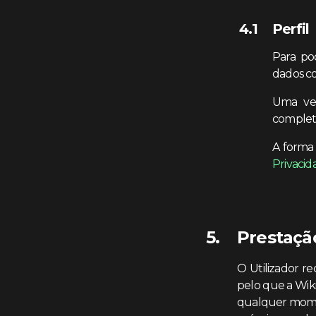
Perfil
Para po
dados co
Uma vez
completá
A forma 
Privacid
Prestaçã
O Utilizador re
pelo que a Wiki
qualquer momen