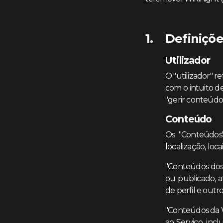
Definiçõ
Utilizador
O "utilizador" r
com o intuito d
"gerir conteúdo"
Conteúdo
Os "Conteúdos"
localização, loca
"Conteúdos dos 
ou publicado, a
de perfil e outr
"Conteúdos da W
ao Serviço, incl