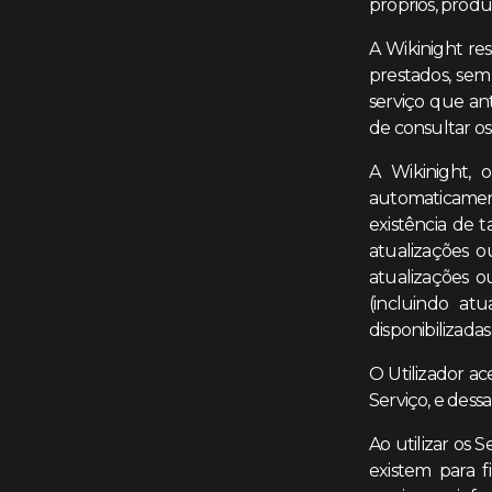
próprios, produ
A Wikinight res
prestados, sem
serviço que ant
de consultar os
A Wikinight, 
automaticamente
existência de 
atualizações o
atualizações o
(incluindo at
disponibilizada
O Utilizador ac
Serviço, e dess
Ao utilizar os 
existem para f