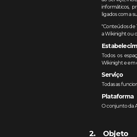
informáticos, p
ligados com a su
"Conteúdos de T
a Wikinight ou o
Estabeleci
Todos os espaç
Wikinight e em 
Serviço
Todas as funcion
Plataforma
O conjunto da A
Objeto