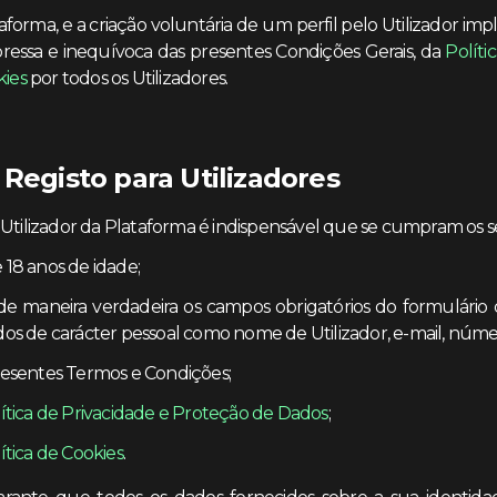
aforma, e a criação voluntária de um perfil pelo Utilizador im
pressa e inequívoca das presentes Condições Gerais, da
Políti
kies
por todos os Utilizadores.
 Registo para Utilizadores
 Utilizador da Plataforma é indispensável que se cumpram os se
 18 anos de idade;
e maneira verdadeira os campos obrigatórios do formulário d
dos de carácter pessoal como nome de Utilizador, e-mail, núme
presentes Termos e Condições;
ítica de Privacidade e Proteção de Dados
;
ítica de Cookies
.