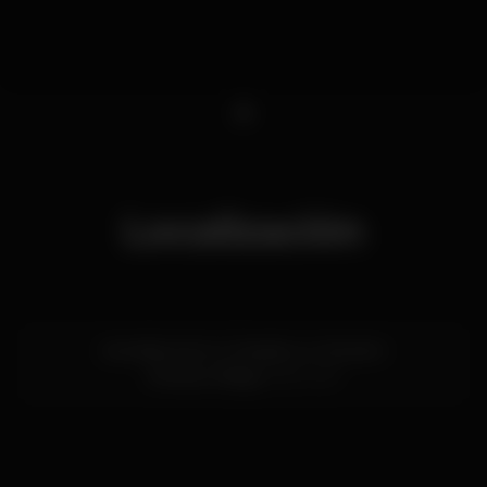
1
Localización
Avenida entre o Cávado e o Homem
Amares,
Braga
4720-537