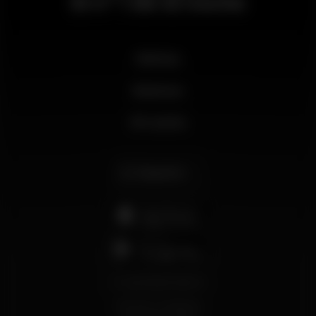
El nº 1 de la noche
Noticias
Business
Mi cuenta
Español
support@wikinight.eu
Términos y Condiciones