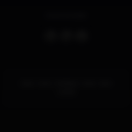
Evento terminado
lisboa
mome
MOMElisbon
dance
lisbon
momelx