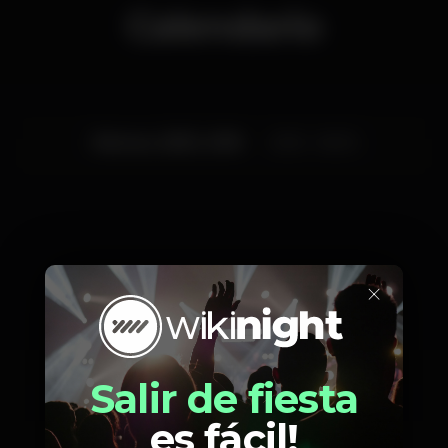
Calendario
Viernes, 28/12, 2018
23:55 - 06:00
Artistas
×
Salir de fiesta
Pedritu Menezes
Richy Rodriguez
es fácil!