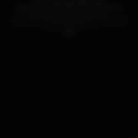
12 OUT || AFRICAN VIBRATIONS
Sábado estamos de volta para uma noite AFRO.
Nosso Público pediu e nós Criamos !
Contamos com a Apresentação de um dos artistas
de AFROHOUSE/TECH:
DJ VLADO (@djvlado_ )diretamente do Porto!
DILCIO (@dj_dilcio ) directamente da Guarda, estará
também na cabine com muita diversidade de
música, como vocês já esperam !
Contamos também com Dj Flaca (@djflacka )
directamente de Viseu!
E é Claro, não poderia faltar, Nosso Residente DJ
TiagoSilva (@dj__tiagosilva )
Por isso não percam, porque eu já la esou e tu?n
Tu vais perder ou vais te perder?
Contamos com a tua presença.
#urbanclub #urbanizate
#maisdoqueumacasaumafamilia
LINK DE GUEST LIST FORNECIDO PELOS