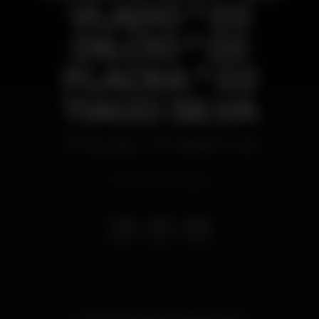
VLADO * DJ
DILCIO * DJ
FLACKA * DJ
TIAGO SILVA
Discoteca
URBAN CLUB
Evento terminado