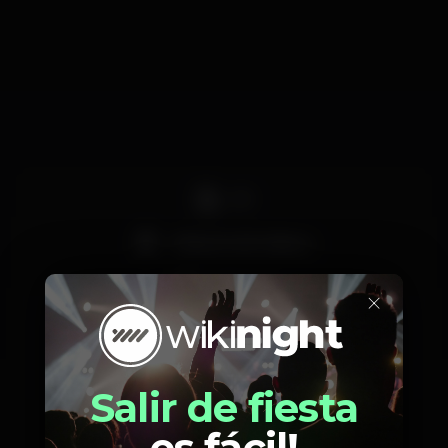
NOSSOS PROMOTORES.
INSCRIÇÃO NA GUEST LIST ENCERRAM AS 23H30.
CAMPANHAS DA GUEST VÁLIDAS PARA
ENTRADAS ATÉ AS 02H00
DJ
Máquina de tabaco
+18 anos
×
Grande dimensão
Zona VIP
Salir de fiesta
es fácil!