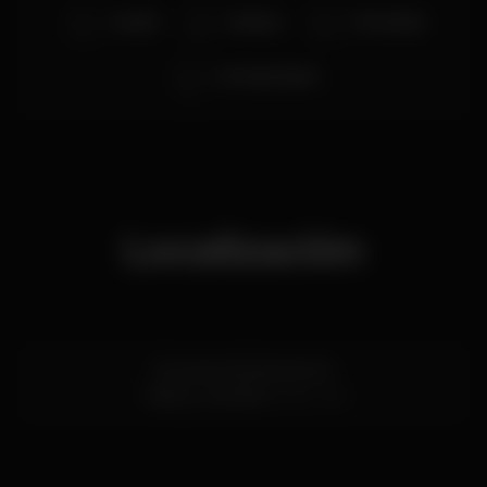
VLADO
Dj Dilcio
DJ FLACKA
DJ TIAGO SILVA
Localización
Rua da Indústria lote 9
Tábua,
Coimbra
3420-316