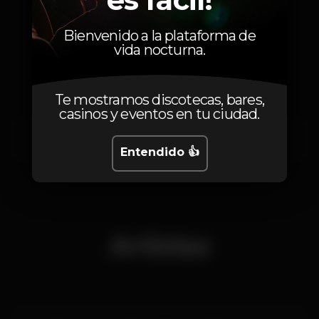
Bienvenido a la plataforma de
Calendario
vida nocturna.
Te mostramos discotecas, bares,
casinos y eventos en tu ciudad.
Sábado, 12/10, 2024
23:59 - 06:00
Entendido 👍
Artistas