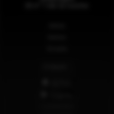
El nº 1 de la noche
Noticias
Business
Mi cuenta
Español
support@wikinight.eu