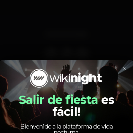
Evento terminado
×
Salir de fiesta
es
fácil!
Calendario
Bienvenido a la plataforma de vida
nocturna.