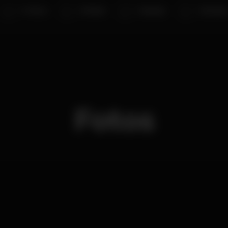
X-Tense
DJ Nuka
Holympo
Heartles
Fotos