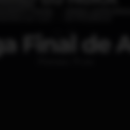
 Final de 
Discoteca
Look