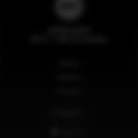
Wikinight
El nº 1 de la noche
Noticias
Business
Mi cuenta
Español