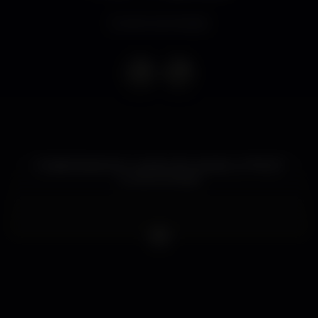
Evento terminado
O Salão Brazil tem o prazer de receber os "PAUS"
Junta-te á festa!