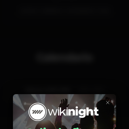
coimbra
SalaoBrazil
CoimbraDistrict
Paus
Calendario
Viernes, 24/01, 2020
22:00 - 01:00
×