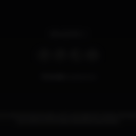
Abre às 23:00
25.455
visualizaciones
m clube de strip situado na IC2 à entrada de Coimbra. Atend
que vai ao encontra das mais altas expectativas.