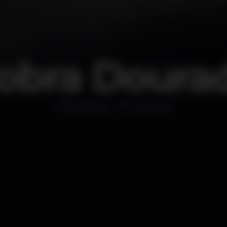
obra Doura
Discoteca
Antanhol