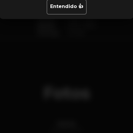
Miércoles
23:00
-
05:00
Entendido 👍
Jueves
23:00
-
05:00
Viernes
23:00
-
05:00
Sábado
23:00
-
05:00
Domingo
Cerrado
Fotos
Interior