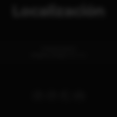
Localización
R. Moinho Vento 6
Antanhol,
Coimbra
3040-202