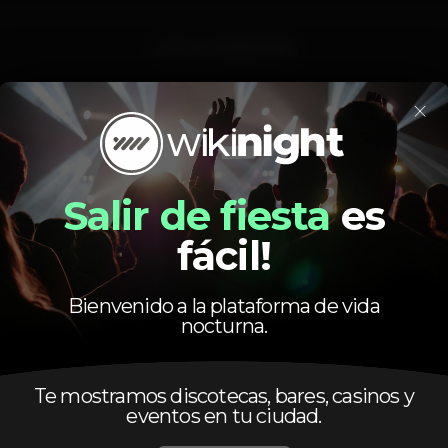
strip
cobradourada
×
Salir de fiesta
es
Calendario
fácil!
Bienvenido a la plataforma de vida
nocturna.
Te mostramos discotecas, bares, casinos y
Lunes
Cerrado
eventos en tu ciudad.
Martes
23:00
-
05:00