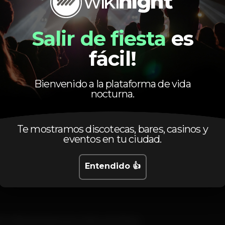
Actualizado el
05-08-2026
Salir de fiesta
es
fácil!
Bienvenido a la plataforma de vida
nocturna.
Te mostramos discotecas, bares, casinos y
eventos en tu ciudad.
Entendido 👍
 é a lista de bares que voltou em força: