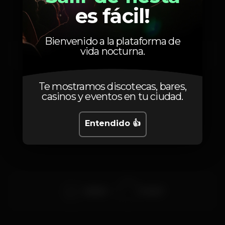
es fácil!
Bienvenido a la plataforma de
vida nocturna.
Viernes, 22/02, 2019
23:00 - 06:00
Te mostramos discotecas, bares,
casinos y eventos en tu ciudad.
Artistas
Entendido 👍
Matzeh
Frank P