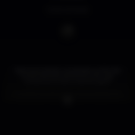
Evento terminado
Dizem que tudo tem um principio e um fim. Mas
porque haveríamos de pôr já um fim a este
conceito que mudou a noite da capital?
É verdade, Savvage está de volta para finalmente
poderes sair de casa com aquele entusiasmo que
sabes que o mundo pode cair, mas que vai ser uma
daquelas noites que te vais lembrar para sempre.
No Cascais Club no Forte da Cidadela temos um
espaço remodelado, para muitos um espaço "novo"
mas que deixa qualquer um de queixo no chão.