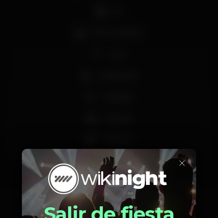
DJ
Bar completo
Wi-fi
Acesso fácil
Privados
Lounge
+18 anos
×
Salir de fiesta
Calendario