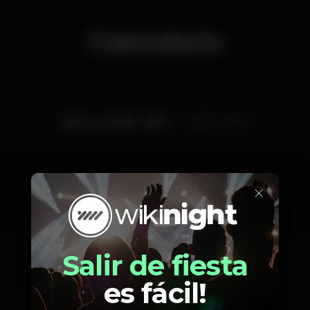
Calendario
Viernes, 05/07, 2019
23:58 - 07:00
×
Artistas
Salir de fiesta
es fácil!