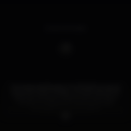
Evento terminado
Os Amantes das Raves ♥ e o KLUB KAFKA juntam se
para poder ajudar a Matilde, uma bebé especial !! Se
ainda nao conhecem a historia vamos aqui deixar
uns links !! a totalidade da receita da porta sera
depositada na conta da matilde ♥
#juntospelamatilde