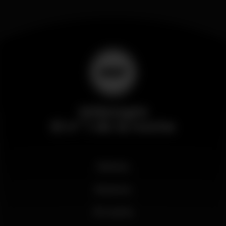
Wikinight
El nº 1 de la noche
Noticias
Business
Mi cuenta