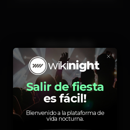
Calendario
×
Jueves, 14/05, 2020
22:00 - 22:30
Salir de fiesta
es fácil!
Bienvenido a la plataforma de
vida nocturna.
Artistas