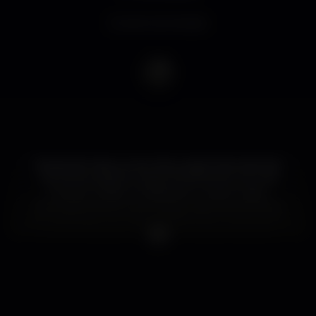
Evento terminado
Depois de mais um ano de sucesso internacional,
com shows pela Europa e América Do Sul, e de
"Sangue Cássia" considerado o melhor disco
Portugues do ano na revista Loud! á semelhança
de "Semente" em 2016, os SINISTRO continuam o
seu triunfal percurso e não mostram sinais de
abrandar, com tours ao lado de bandas como Mono,
Cult Of Luna ou Paradise Lost, a banda Portuguesa
construiu uma sólida reputação além fronteiras
como poucos, expressando se totalmente em
Portugues. 2019, Lisboa e o Sabotage Club em
Lisboa marca a primeira paragem da banda Lisboeta,