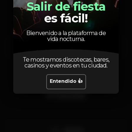
Salir de fiesta
Artistas
es fácil!
Bienvenido a la plataforma de
vida nocturna.
Sinistro
Te mostramos discotecas, bares,
casinos y eventos en tu ciudad.
Entendido 👍
Precios
6
Entrada