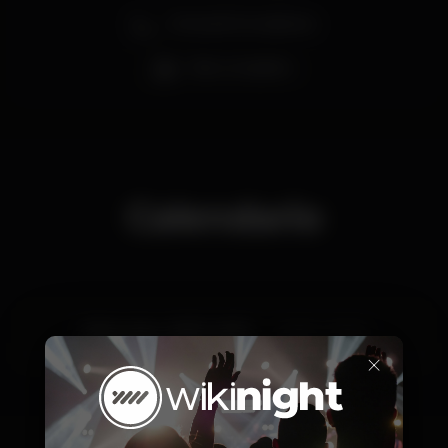
Zona de fumadores
Bar completo
Calendario
Miércoles, 23/01, 2019
22:30 - 01:30
×