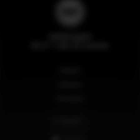
Wikinight
El nº 1 de la noche
Noticias
Business
Mi cuenta
Español