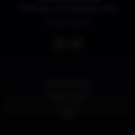
Discoteca
Prestige Dance Club
Evento terminado
?? Sexta Feira 2 Agosto
⭐️Anastacia Drumond⭐️
DRAG SHOW
NOXWELL
(Resident DJ)
#prestigedanceclub #prestigefaro