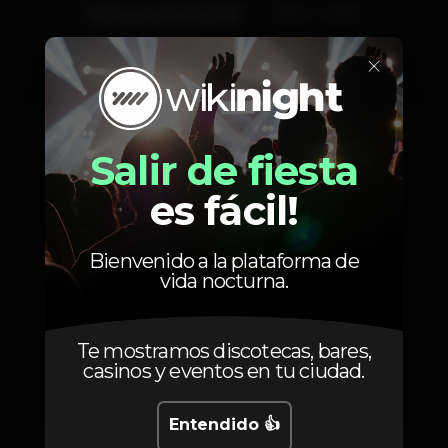
Viernes, 02/08, 2019
23:00 - 04:00
×
Salir de fiesta
Artistas
es fácil!
Bienvenido a la plataforma de
vida nocturna.
Anastacia Drumond
NOXWELL
Te mostramos discotecas, bares,
casinos y eventos en tu ciudad.
Entendido 👍