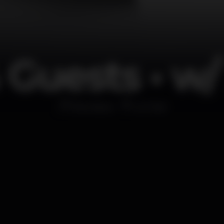
 Guests • w/
Discoteca
Le Club