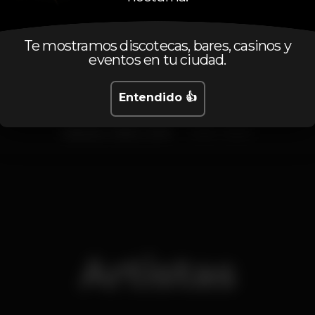
Calendario
Te mostramos discotecas, bares, casinos y
eventos en tu ciudad.
Entendido 👍
Sábado, 03/02, 2018
23:55 - 06:00
Artistas