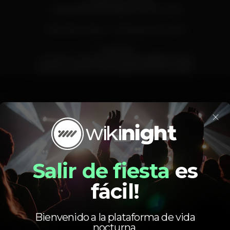
♫ Guest Dj XL Garcia
♫ Residentes Dj Serginho & DJ PYRO
Pista Alternativa → Músicas do Mundo
• Guest List •
» envia 1º e último nome para gl@leclub.pt
5€ até à 01h30 // 10€ depois (consumíveis)*
×
Pista de dança
DJ
Zona de fumadores
leclub
Salir de fiesta
es
fácil!
Bienvenido a la plataforma de vida
nocturna.