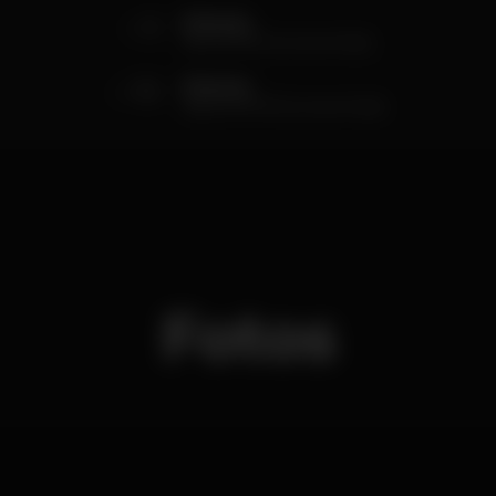
5
Entrada
Até à 01h30 (consumíveis)
10
Entrada
Após a 01h30 (consumíveis)
Fotos