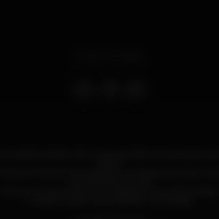
Evento terminado
e ausência está de volta um dos grandes nomes dos anos de
dança.
 cena electrónica em Portugal, teve o privilégio de partilhar c
melhores djs do Mundo.
Vem ao Le Club anunciar o seu regresso e rever velhos amigos
O melhor é estar cá para não ficar com dúvidas.