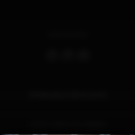
Evento terminado
VIP Reservations: (+351) 912 220 002
summer
algarve
lick
lickAlgarve