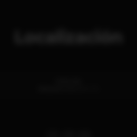
Localización
EM526 465L
Boliqueime,
Faro
8100-072