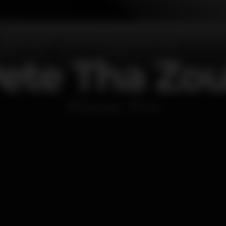
ete Tha Zo
Discoteca
Lick