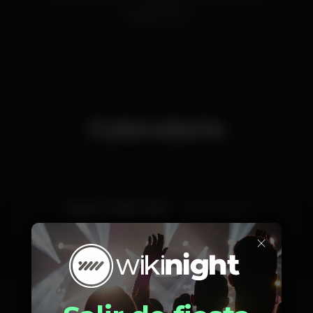
blissVilamoura
Calendario
Martes, 21/08, 2018
23:30 - 06:00
×