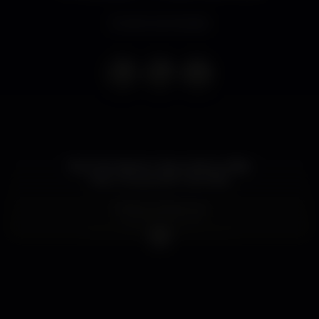
Evento terminado
Dia 21 de Agosto, Virgul está no Bliss.
Mais uma grande noite Bliss.
Infoline & Reservas:
+351 915 550 207
reservas@blissvilamoura.com
Proibida a entrada a menores de 18 anos.
O direito de admissão está reservado à gerência