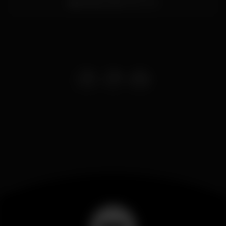
Vilamoura,
Faro
8125-507