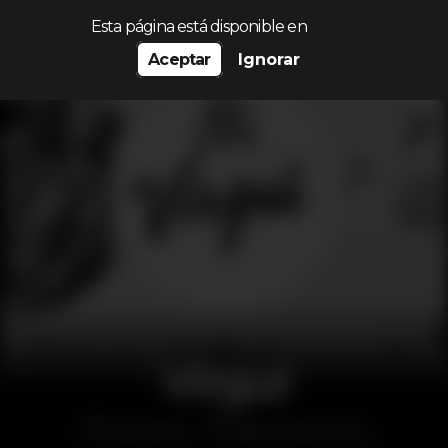
Procurar…
Esta página está disponible en
Aceptar
Ignorar
Virgul
Discoteca
Bliss Vilamoura