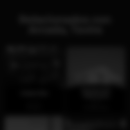
Relacionados con
Arcada, Tavira
Purobeach
Cuban Bar
Vilamoura
Cerrado
Abierto
Alvor
Vilamoura