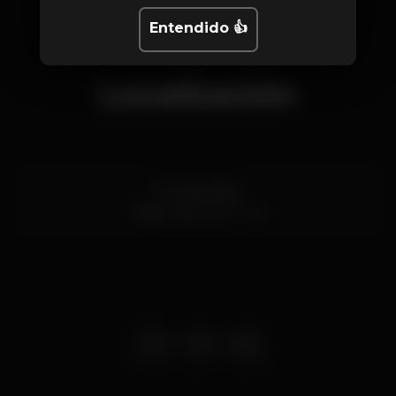
Entendido 👍
Localización
Pc. República
Tavira,
Faro
8800-349