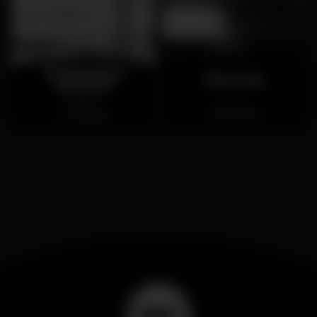
NoSoloÁgua
Sirius Bar
Albufeira
Abierto
Cerrado
Albufeira
Portimão