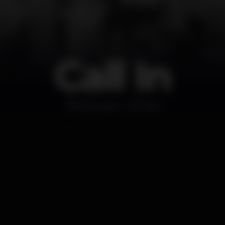
Call In
Discoteca
Faro