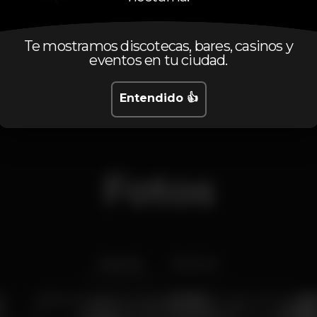
Viernes
22:00
-
04:00
Sábado
22:00
-
04:00
Te mostramos discotecas, bares, casinos y
Domingo
Cerrado
eventos en tu ciudad.
Entendido 👍
Fotos
Interior
Exterior