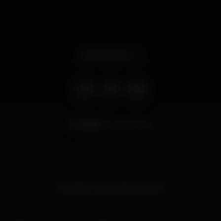
Abre às 22:00
8.807
visualizaciones
Cocktail Club na baixa de Faro.