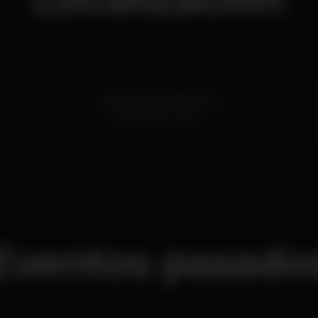
Rua de São Pedro nº9
Faro
8000-286
Eventos pasado