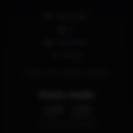
Pista de dança
DJ
Bar completo
Privados
twicefaro
twice
twicedisco
twicealgarve
Precio medio
2.50
7.50
€
€
Cerveza
Bebida blanca
Precio medio del conjunto de cervezas y del
conjunto de bebidas blancas disponibles.