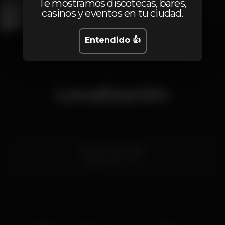
Te mostramos discotecas, bares,
casinos y eventos en tu ciudad.
Entendido 👍
1
2
3
Localización
Rua do Prior 21/23
Faro
8000-301