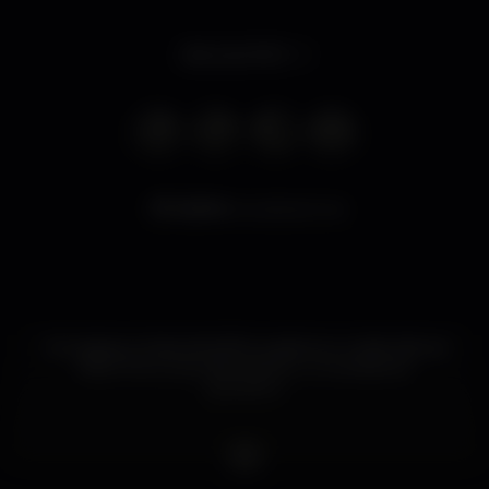
Abre às 01:00
22.514
visualizaciones
Um espaço cheio de brilho e glamour onde não vai
faltar ritmo, boa disposição e um ambiente
agradável.