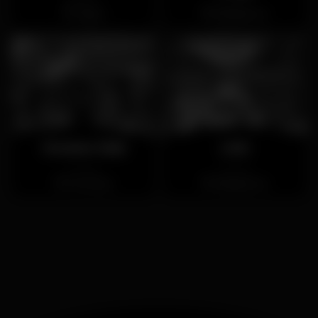
Lagos
Boliqueime
Oceans Club
Lick
Cerrado
Cerrado
Portimão
Boliqueime