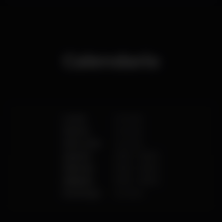
Calendario
Lunes
Cerrado
Martes
Cerrado
Miércoles
Cerrado
Jueves
01:00
-
06:00
Viernes
01:00
-
06:00
Sábado
01:00
-
06:00
Domingo
Cerrado