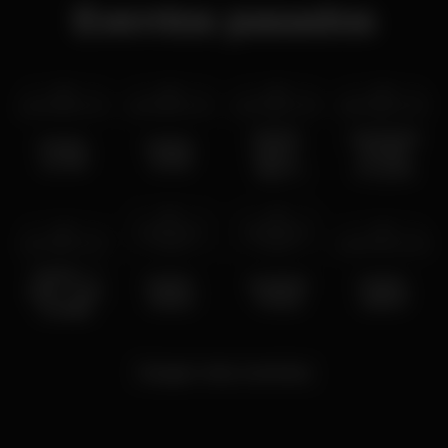
Eventos pasados
jue 22 feb
2024
jue 15 feb
2024
jue 21 dec
2023
sáb 16 dec
2023
TWICE -
SAUVAGE
TWICE -
TWICE -
21Dez -
- 16 DEZ -
22 FEV
15 FEV
Fim 1º
3º LOTE
Semestre
jue 30 nov
sáb 25 nov
jue 7 dec
2023
2023
2023
jue 23 nov
2023
TWICE - 7
TWICE -
10 ANOS
TWICE -
DEZ - VAN
3ONov
TWICE
23NOV
GOHEN
Cargar más eventos