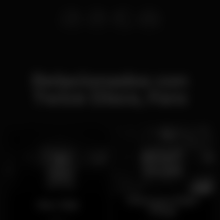
Relacionados con
Twice Disco, Faro
Vilamoura Night
Nox Club
Village
Abierto
Cerrado