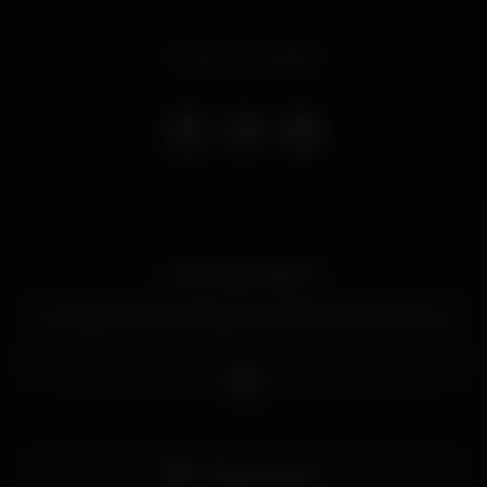
Evento terminado
Dia 10, sexta-feira ?
A Voyage está de volta a Torres Vedras ao Mau Maria
?
Teremos connosco Afrobrothers directamente do
norte para fazer baloiçar Torres e mandar a casa
abaixo ??
E ainda teremos connosco a presença das nossas
Pista de dança
Voyage Girls ??