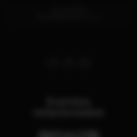
Quinta do Paúl
Torres Vedras,
Lisboa
2560-232
Eventos
relacionados