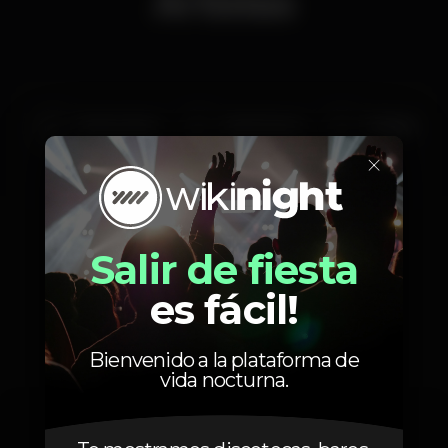
Artistas
Afrobrothers
André Sousa
DJ Naré
×
MC Stephano
Funk Session
Salir de fiesta
es fácil!
Fotos
Bienvenido a la plataforma de
vida nocturna.