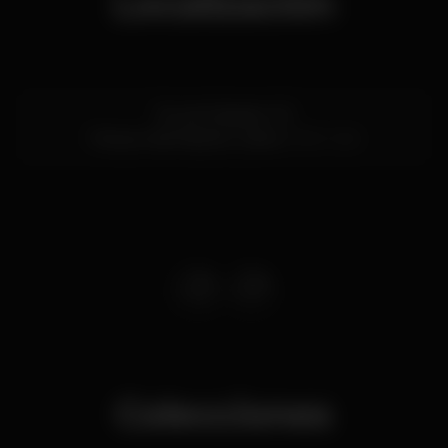
Localización
Rua do Bojador 29
Parque das Nações,
Lisboa
1990-048
Colecciones