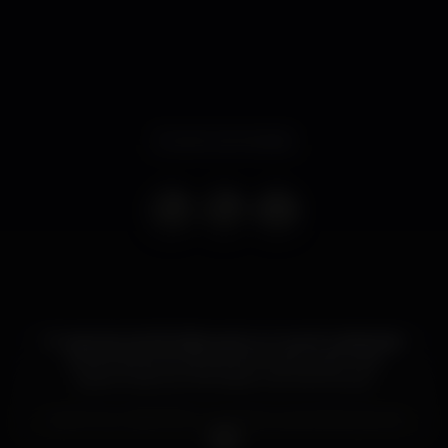
Evento terminado
O regresso da AfroVibes será um evento dedicado
aos amantes do kizomba, house music e aos
apaixonados do Afrobeat e do Afrohouse.
Trazemos LANDRICK uma das luzes brilhantes de
África, uma mistura jovem incrivelmente talentosa,