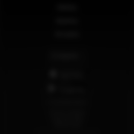
Noticias
Business
Mi cuenta
Español
support@wikinight.eu
Términos y Condiciones
Política de privacidad
Política de Cookies
© 2026 Wikinight. Todos los derechos reservados