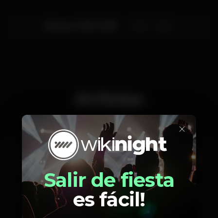
Viernes, 07/12, 2018
23:00 - 06:00
Artistas
×
Landrick
Xadrez
Equipe Explosão
Salir de fiesta
Afrowarriors
Hebraico
es fácil!