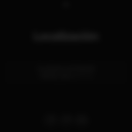
1
Localización
Rua Noberto de Oliveira 18
Odivelas,
Lisboa
2675-416