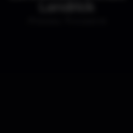
Landrick
Discoteca
Armazém 18