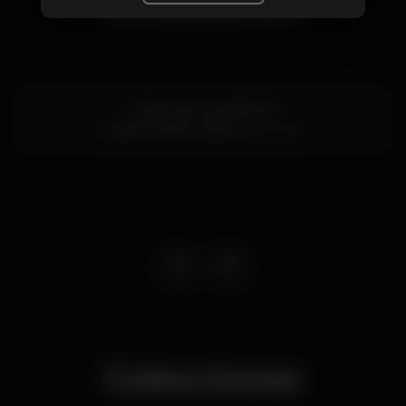
Localización
R. Nova do Carvalho 18
Cais do Sodré,
Lisboa
1200-052
Colecciones