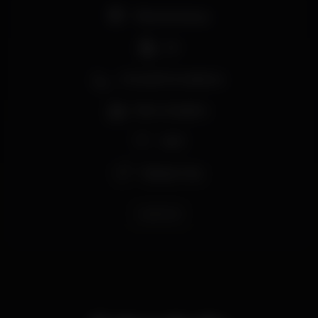
Pista de dança
DJ
Zona de fumadores
Bar completo
Wi-fi
Espaço Gay
poshclub