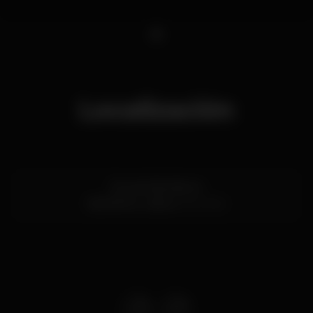
1
Localización
Rua de São Bento
São Bento,
Lisboa
1200-820