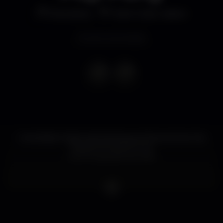
Discoteca
Posh Club Lisbon
Evento terminado
Uma Noite Onde Você Vai Dançar Muito Ao Som Da
Nossa Princesa Do Pop
Ari Em Especial Arichella