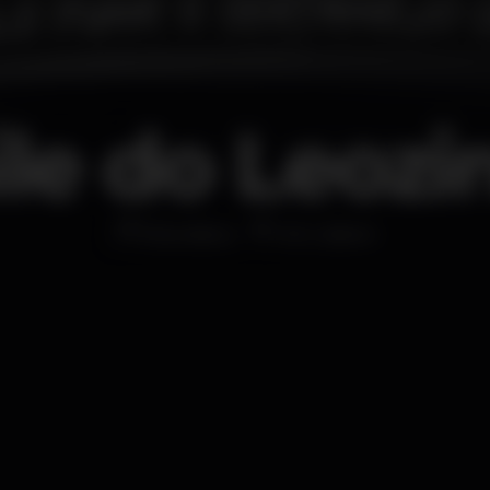
ile do Leozi
Discoteca
Art Lisbon