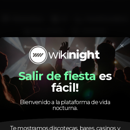
Pista de dança
DJ
Zona de fumadores
Bar completo
Acesso fácil
×
Salir de fiesta
es
fácil!
Calendario
Bienvenido a la plataforma de vida
nocturna.
Te mostramos discotecas, bares, casinos y