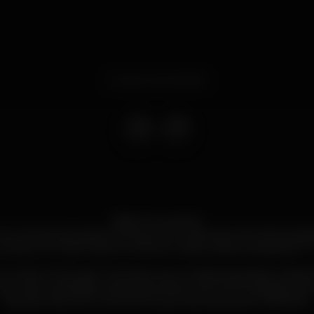
Evento terminado
Baile do Leozinho
k e Sertanejo está de volta ao Art no dia 5 de Julho (Sexta-feir
ucesso com casa cheia nos últimos meses. Estão preparados???
rreu todo o Portugal ??, sempre com Lotação Esgotada, e depois
 in Rio, Via Rápida, Pacha Ofir, Boîte, Lust Porto, Eskada Porto,
está de volta com uma FESTA que não vais querer PERDER.