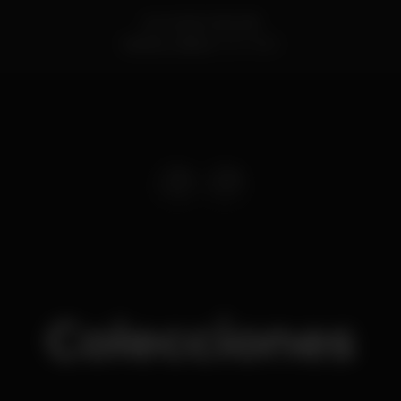
Av. 24 de Julho 66
Santos,
Lisboa
1200-869
Colecciones