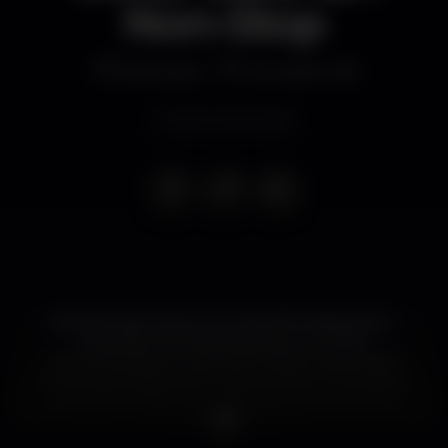
Non-Stop
Discoteca
Armazém 18
Evento terminado
➡️ Vamos dar início ao ano de 2019 celebrando o
aniversário de duas pessoas que nos têm
acompanhado ao longo dos tempos, dois artistas
muito acarinhados pelo nosso público. É impossível
não gostar deles, quer seja pela música ou pela
pessoa que eles são.