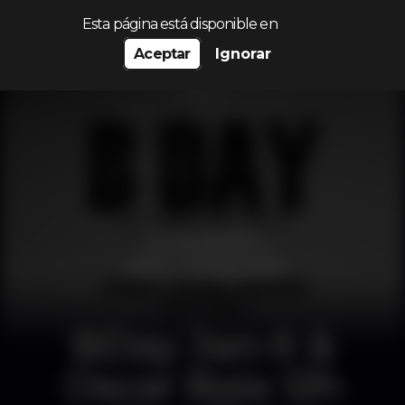
Procurar…
Esta página está disponible en
Aceptar
Ignorar
BDay Jan-X &
Oscar Baía 12h