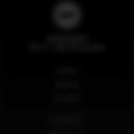
Wikinight
El nº 1 de la noche
Noticias
Business
Mi cuenta
Español