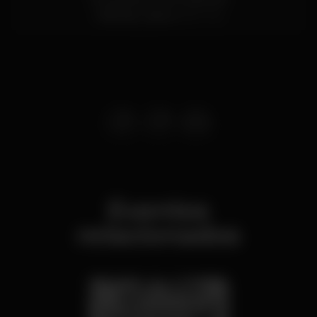
Odivelas,
Lisboa
2675-416
Eventos
relacionados