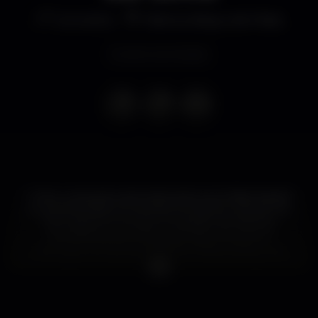
Concierto
Fábrica Braço de Prata
Evento terminado
O duo composto pelo intérprete suíço Beat Kaestli
e o acordeonista Loïc da Silva Cordeone vai estar em
Portugal em concerto no âmbito da Festa da
Francofonia que se festeja todos os anos em
Portugal. O local escolhido foi a Fábrica Braço de
Prata.