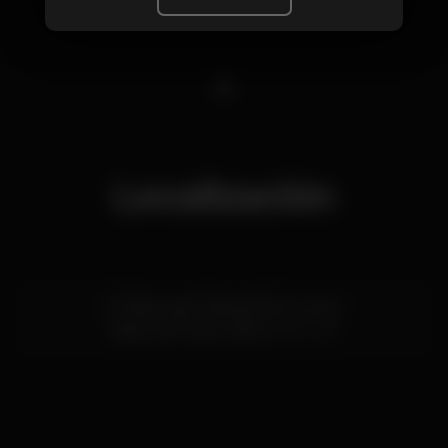
1
Localización
R. Fábrica de Material de Guerra 1
Braço de Prata,
Lisboa
1950-128