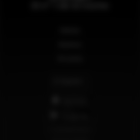
El nº 1 de la noche
Noticias
Business
Mi cuenta
Español
support@wikinight.eu
Términos y Condiciones