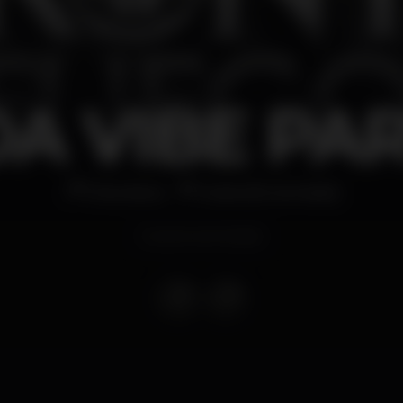
A VIBE PA
Discoteca
Kubo [Encerrado]
Evento terminado