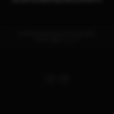
Rua da Cintura Interna do Porto de Lisboa
Santos,
Lisboa
1200-109