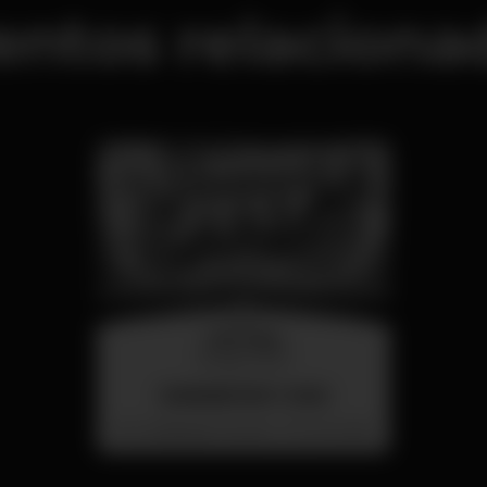
entos relaciona
miércoles
26 ago 23:00
SUMMER FEST 2026
Localização Secreta - Por anunciar