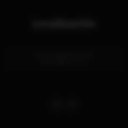
Localización
Estr. da Granja do Marquês 1
Sintra,
Lisboa
2710-142