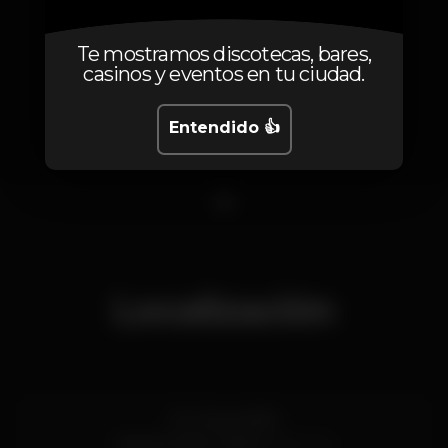
Te mostramos discotecas, bares,
casinos y eventos en tu ciudad.
Entendido 👍
1
Localización
R. S. Paulo 8/10
Cais do Sodré,
Lisboa
1200-014