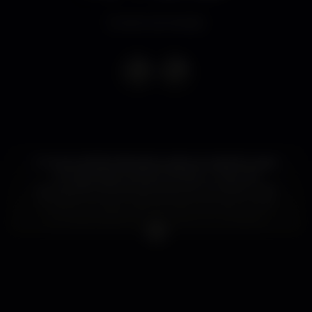
Evento terminado
O nome de Bomberjack pode ser estranho para
uma geração que já conheceu o hip-hop
português na linha da frente do mercado e não
contra a corrente mas há vinte anos, era um dos
principais agitadores do meio com mixtapes
reveladoras de alguns dos MCs que viriam a
escrever linhas de história como Sam The Kid, Valete
ou NBC.
Fundou e alimentou a editora Footmovin' daí para a
frente com edições regulares de álbuns de NBC e
Sir Scratch, entre outros, dirigiu a revista Hip Hop