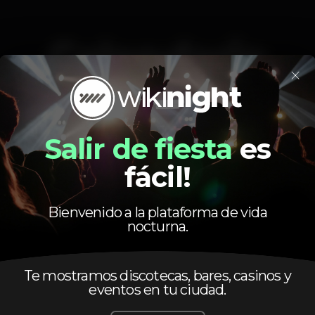
Calendario
×
Salir de fiesta
es
Viernes, 03/05, 2019
23:55 - 06:00
fácil!
Bienvenido a la plataforma de vida
nocturna.
Te mostramos discotecas, bares, casinos y
Artistas
eventos en tu ciudad.