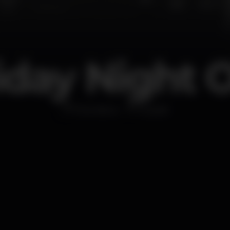
iday Night 
Discoteca
Krystal