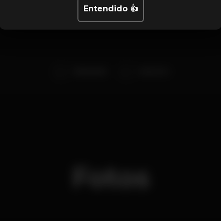
Entendido 👍
Delmastick
Amorim Jr.
Fotos