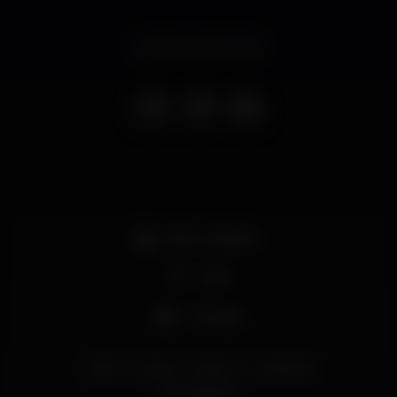
Evento terminado
Bar completo
Wi-fi
Lounge
estoril
cascais
reveillon
loungeclub
oficinadasartes