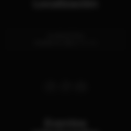
Localización
Avenida de Sintra
Alcabideche,
Lisboa
2755-008
Eventos