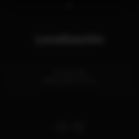
1
Localización
Av. 24 de Julho
Santos,
Lisboa
1200-869