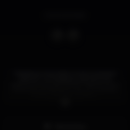
Evento terminado
Obrigado por terem dado connosco os primeiros
passos do I Love Reggaeton, esta Sexta-Feira
estamos com nova casa: o MOME ? Esperamos por ti
todas as Sextas-Feiras para as noites com mais salero
de Lisboa, das 00h00 às 06h00 ?
Guestlist por MP
Pista de dança