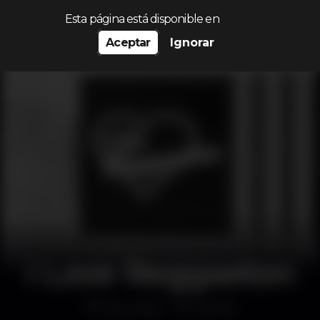
Procurar…
Esta página está disponible en
Aceptar
Ignorar
I Love Reggaeton
Discoteca
MOME