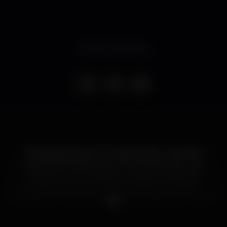
Evento terminado
Estreia absoluta em Portugal, Kimbra - a cantora
por detrás de êxitos como “Somebody that I Used
To Know” ou “Settle Down” traz a Portugal o seu
espectáculo “An Intimate, reimagined evening”,
uma digressão restrita e única em que se faz
acompanhar apenas por uma guitarra, contrabaixo
e piano.