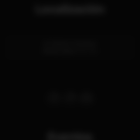
Localización
Av. Infante D. Henrique
Marvila,
Lisboa
1950-306
Eventos