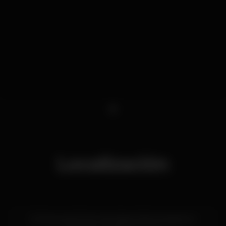
1
Localización
R. Cintura do Porto de Lisboa 226, armazém H