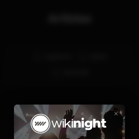
Artistas
Serginho Jek
Spencer
Bruno G-Star
×
Precios