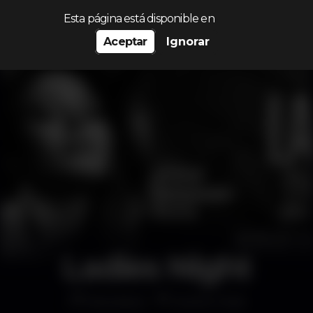
Procurar…
Esta página está disponible en
Aceptar
Ignorar
Ladies Night
Discoteca
Dock's Club