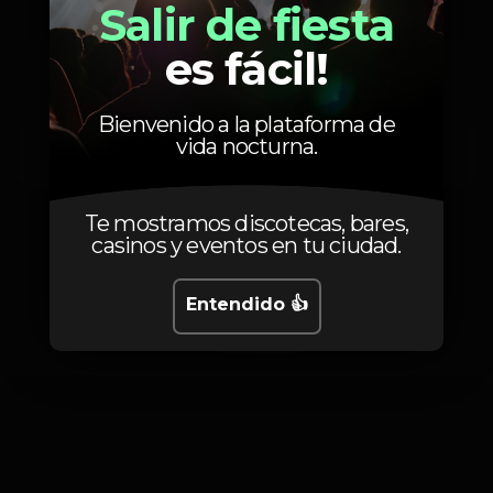
Salir de fiesta
es fácil!
0
Mulheres
3 bebidas de oferta
Bienvenido a la plataforma de
8
Homens
vida nocturna.
Até às 1h30 (guest list)
Te mostramos discotecas, bares,
casinos y eventos en tu ciudad.
Entendido 👍
Fotos