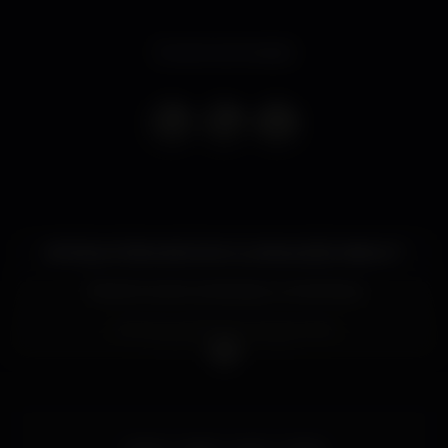
Evento terminado
#TERÇA-FEIRA #DOCKS CLUB #LADIES #NIGHT
TEMOS SUSHI, SHISHAS, E COCKTAILS
MESAS NORMAIS DESDE 80€
MESA VIP DJ - 150€
MESAS NA ZONA VIP GOLD - 200€
INFO/GUEST/MESAS - 926941927