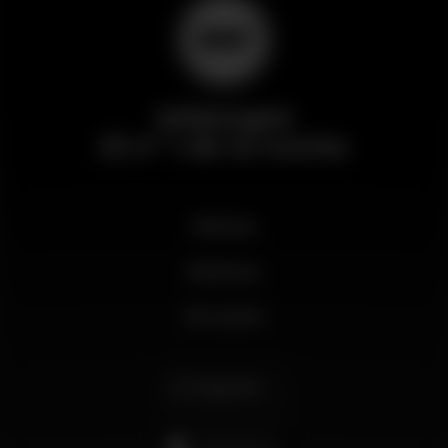
Wikinight
El nº 1 de la noche
Noticias
Business
Mi cuenta
Español