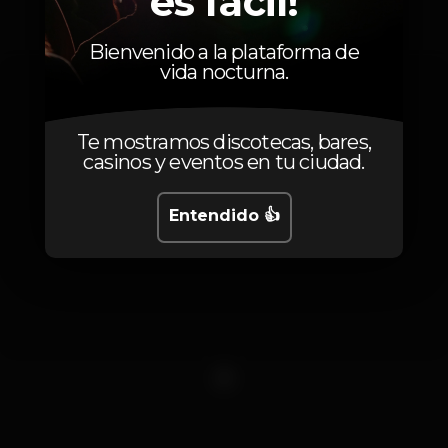
es fácil!
Fotos
Bienvenido a la plataforma de
vida nocturna.
Te mostramos discotecas, bares,
casinos y eventos en tu ciudad.
Entendido 👍
1