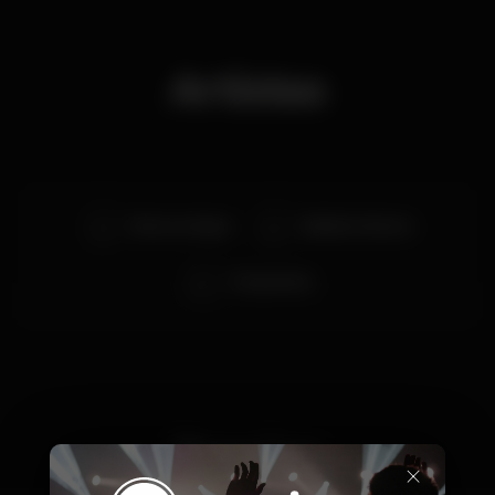
Artistas
Nina Las Vegas
Bobbie Johnson
Progressivu
Precios
×