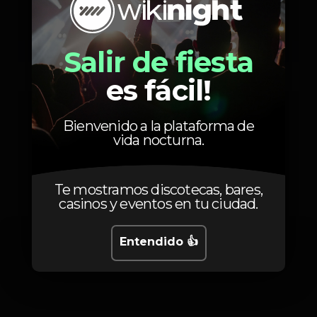
Salir de fiesta
10
Entrada
com oferta de uma Heineken
es fácil!
Bienvenido a la plataforma de
vida nocturna.
Fotos
Te mostramos discotecas, bares,
casinos y eventos en tu ciudad.
Entendido 👍