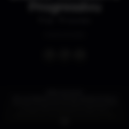
Progressivu
Bar
MusicBox
Evento terminado
NINA LAS VEGAS
Nina Las Vegas faz a sua estreia nas pistas de dança
nacionais. Durante dez anos, Nina foi apresentadora
e programadora na estação de rádio triple j,
dedicando-se a celebrar os sons da dance music
australiana e internacional. Em 2015, fundou a sua
própria editora, NLV Records, onde edita artistas