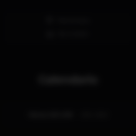
mudança proposta pelos Buraka Som Sistema
demorou mas deixou bons genes. Progressivu é
contemporâneo dessa transformação que ajudou a
Pista de dança
mudar o som de Lisboa, que se fez de um choque
cultural pacificado pelo ritmo. Foi convidado das
Hard Ass Sessions, deu surras atrás de surras no
Bar completo
Copenhagen com Kking Kong (agora PEDRO), e da
junção entre as duas forças nasceu Na Surra - um
clássico instantâneo da noite lisboeta em que é
residente. Progressivu é corpo em coração, batida
sem etnia ou religião, é Lisboa a olhar para o Tejo e a
receber novos exploradores musicais curiosos pelo
ritmo capital." - Davide Pinheiro
Calendario
Viernes, 16/11, 2018
23:55 - 06:00