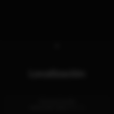
1
Localización
R. Nova do Carvalho
Cais do Sodré,
Lisboa
1200-014