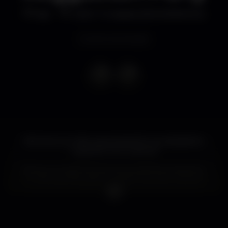
Bar
ODD Trindade (ENCERRADO)
Evento terminado
We know you like a good party! So we decided to
organize one ourselves!
Bring your best Dancemoves and best of vibes for
our Nomad Reggaeton night! Only with the best
Reggaeton songs from Latin America, with an
occasional Salsa, Bachata and Merengue Surprise!
With your own LatinoBoi Victor and Reggaeton