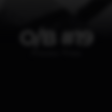
O/B #19
Discoteca
B.leza