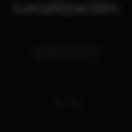
Localización
Cais da Ribeira Nova, Armazém B
Cais do Sodré,
Lisboa
1200-109