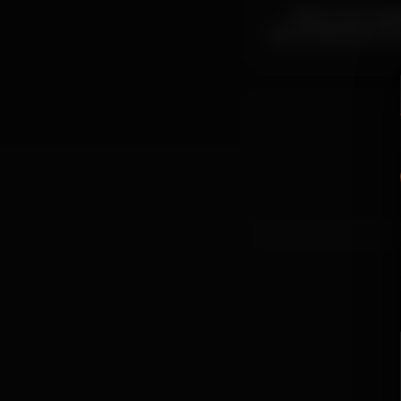
O/B is a rare unid
welcoming everyone t