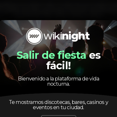
entified groove based in Lisbon. An idea that got too big for a l
o gather and enjoy a good vibes music event. We invite sele
extra deep into their crates to make you dance.
×
Zona de fumadores
Bar completo
Wi-fi
Acesso fácil
Salir de fiesta
es
fácil!
bleza
BlezaEventos
Bienvenido a la plataforma de vida
nocturna.
Te mostramos discotecas, bares, casinos y
eventos en tu ciudad.