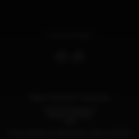
Evento terminado
O/B #19 - 15:00-22:00 - B.Leza Clube
TROL2000 & Kryptic DJ
O/B & Funkamente
Clara
Tickets: https://www.residentadvisor.net/events/1346975